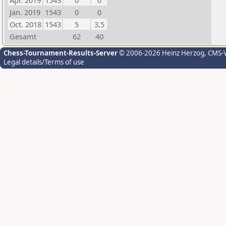
Apr. 2019
1543
0
0
Jan. 2019
1543
0
0
Oct. 2018
1543
5
3,5
Gesamt
62
40
Chess-Tournament-Results-Server
© 2006-2026 Heinz Herzog
, CMS-
Legal details/Terms of use