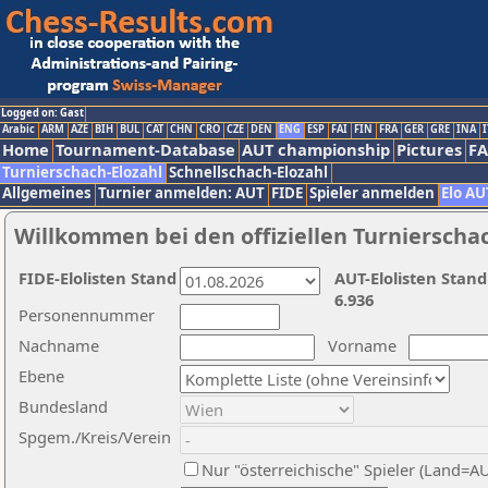
Logged on: Gast
Arabic
ARM
AZE
BIH
BUL
CAT
CHN
CRO
CZE
DEN
ENG
ESP
FAI
FIN
FRA
GER
GRE
INA
I
Home
Tournament-Database
AUT championship
Pictures
F
Turnierschach-Elozahl
Schnellschach-Elozahl
Allgemeines
Turnier anmelden: AUT
FIDE
Spieler anmelden
Elo AU
Willkommen bei den offiziellen Turnierscha
FIDE-Elolisten Stand
AUT-Elolisten Stand
6.936
Personennummer
Nachname
Vorname
Ebene
Bundesland
Spgem./Kreis/Verein
Nur "österreichische" Spieler (Land=A