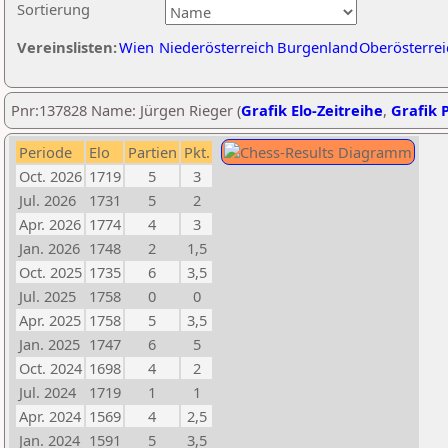
Sortierung
Vereinslisten:
Wien
Niederösterreich
Burgenland
Oberösterrei
Pnr:137828 Name: Jürgen Rieger (
Grafik Elo-Zeitreihe
,
Grafik P
Periode
Elo
Partien
Pkt.
Oct. 2026
1719
5
3
Jul. 2026
1731
5
2
Apr. 2026
1774
4
3
Jan. 2026
1748
2
1,5
Oct. 2025
1735
6
3,5
Jul. 2025
1758
0
0
Apr. 2025
1758
5
3,5
Jan. 2025
1747
6
5
Oct. 2024
1698
4
2
Jul. 2024
1719
1
1
Apr. 2024
1569
4
2,5
Jan. 2024
1591
5
3,5