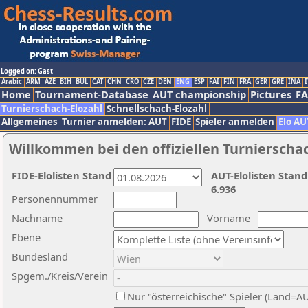
Logged on: Gast
Arabic
ARM
AZE
BIH
BUL
CAT
CHN
CRO
CZE
DEN
ENG
ESP
FAI
FIN
FRA
GER
GRE
INA
I
Home
Tournament-Database
AUT championship
Pictures
F
Turnierschach-Elozahl
Schnellschach-Elozahl
Allgemeines
Turnier anmelden: AUT
FIDE
Spieler anmelden
Elo AU
Willkommen bei den offiziellen Turnierscha
FIDE-Elolisten Stand
AUT-Elolisten Stand
6.936
Personennummer
Nachname
Vorname
Ebene
Bundesland
Spgem./Kreis/Verein
Nur "österreichische" Spieler (Land=A