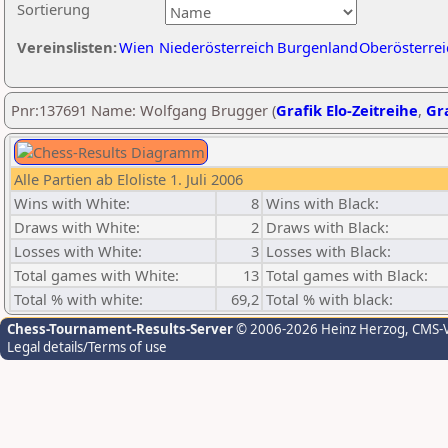
Sortierung
Vereinslisten:
Wien
Niederösterreich
Burgenland
Oberösterrei
Pnr:137691 Name: Wolfgang Brugger (
Grafik Elo-Zeitreihe
,
Gra
Alle Partien ab Eloliste 1. Juli 2006
Wins with White:
8
Wins with Black:
Draws with White:
2
Draws with Black:
Losses with White:
3
Losses with Black:
Total games with White:
13
Total games with Black:
Total % with white:
69,2
Total % with black:
Chess-Tournament-Results-Server
© 2006-2026 Heinz Herzog
, CMS-
Legal details/Terms of use