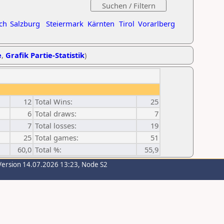
ch
Salzburg
Steiermark
Kärnten
Tirol
Vorarlberg
e
,
Grafik Partie-Statistik
)
12
Total Wins:
25
6
Total draws:
7
7
Total losses:
19
25
Total games:
51
60,0
Total %:
55,9
Version 14.07.2026 13:23, Node S2