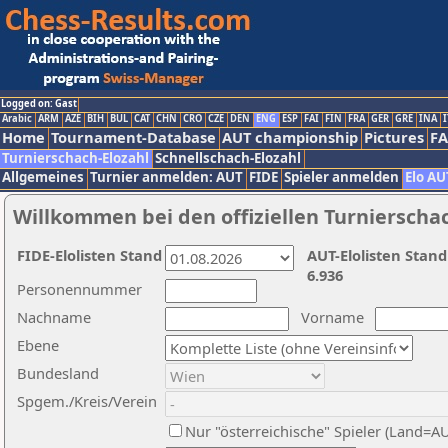
Logged on: Gast
Arabic
ARM
AZE
BIH
BUL
CAT
CHN
CRO
CZE
DEN
ENG
ESP
FAI
FIN
FRA
GER
GRE
INA
I
Home
Tournament-Database
AUT championship
Pictures
F
Turnierschach-Elozahl
Schnellschach-Elozahl
Allgemeines
Turnier anmelden: AUT
FIDE
Spieler anmelden
Elo AU
Willkommen bei den offiziellen Turnierscha
FIDE-Elolisten Stand
AUT-Elolisten Stand
6.936
Personennummer
Nachname
Vorname
Ebene
Bundesland
Spgem./Kreis/Verein
Nur "österreichische" Spieler (Land=A