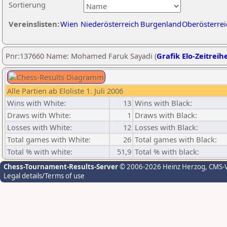
Sortierung
Vereinslisten:
Wien
Niederösterreich
Burgenland
Oberösterrei
Pnr:137660 Name: Mohamed Faruk Sayadi (
Grafik Elo-Zeitreih
Alle Partien ab Eloliste 1. Juli 2006
Wins with White:
13
Wins with Black:
Draws with White:
1
Draws with Black:
Losses with White:
12
Losses with Black:
Total games with White:
26
Total games with Black:
Total % with white:
51,9
Total % with black:
Chess-Tournament-Results-Server
© 2006-2026 Heinz Herzog
, CMS-
Legal details/Terms of use