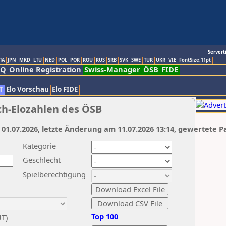
Servert
TA
JPN
MKD
LTU
NED
POL
POR
ROU
RUS
SRB
SVK
SWE
TUR
UKR
VIE
FontSize:11pt
AQ
Online Registration
Swiss-Manager
ÖSB
FIDE
T
Elo Vorschau
Elo FIDE
ch-Elozahlen des ÖSB
 01.07.2026, letzte Änderung am 11.07.2026 13:14, gewertete P
Kategorie
Geschlecht
Spielberechtigung
Top 100
UT)