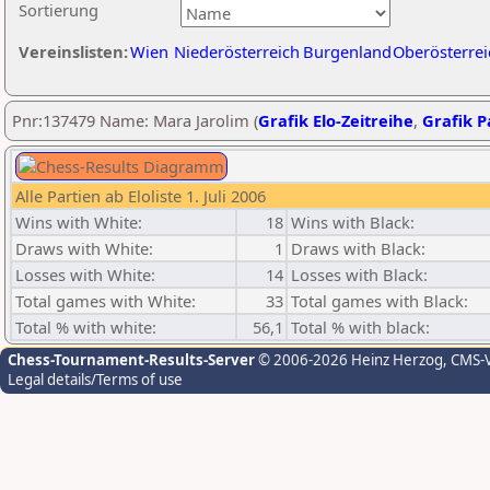
Sortierung
Vereinslisten:
Wien
Niederösterreich
Burgenland
Oberösterrei
Pnr:137479 Name: Mara Jarolim (
Grafik Elo-Zeitreihe
,
Grafik Pa
Alle Partien ab Eloliste 1. Juli 2006
Wins with White:
18
Wins with Black:
Draws with White:
1
Draws with Black:
Losses with White:
14
Losses with Black:
Total games with White:
33
Total games with Black:
Total % with white:
56,1
Total % with black:
Chess-Tournament-Results-Server
© 2006-2026 Heinz Herzog
, CMS-
Legal details/Terms of use