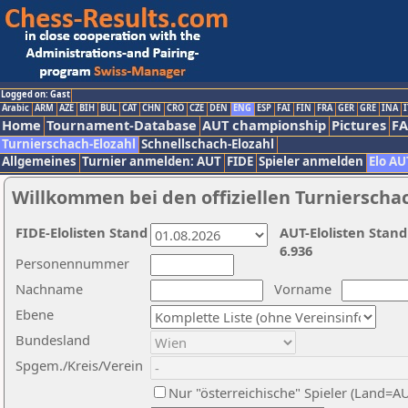
Logged on: Gast
Arabic
ARM
AZE
BIH
BUL
CAT
CHN
CRO
CZE
DEN
ENG
ESP
FAI
FIN
FRA
GER
GRE
INA
I
Home
Tournament-Database
AUT championship
Pictures
F
Turnierschach-Elozahl
Schnellschach-Elozahl
Allgemeines
Turnier anmelden: AUT
FIDE
Spieler anmelden
Elo AU
Willkommen bei den offiziellen Turnierscha
FIDE-Elolisten Stand
AUT-Elolisten Stand
6.936
Personennummer
Nachname
Vorname
Ebene
Bundesland
Spgem./Kreis/Verein
Nur "österreichische" Spieler (Land=A