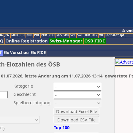
Servert
TA
JPN
MKD
LTU
NED
POL
POR
ROU
RUS
SRB
SVK
SWE
TUR
UKR
VIE
FontSize:11pt
AQ
Online Registration
Swiss-Manager
ÖSB
FIDE
T
Elo Vorschau
Elo FIDE
ch-Elozahlen des ÖSB
 01.07.2026, letzte Änderung am 11.07.2026 13:14, gewertete P
Kategorie
Geschlecht
Spielberechtigung
Top 100
UT)