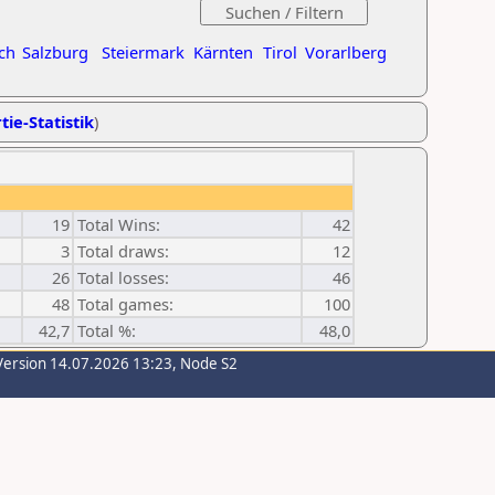
ch
Salzburg
Steiermark
Kärnten
Tirol
Vorarlberg
tie-Statistik
)
19
Total Wins:
42
3
Total draws:
12
26
Total losses:
46
48
Total games:
100
42,7
Total %:
48,0
Version 14.07.2026 13:23, Node S2