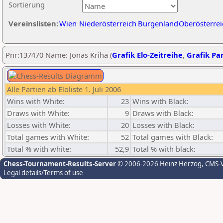
Sortierung
Vereinslisten:
Wien
Niederösterreich
Burgenland
Oberösterrei
Pnr:137470 Name: Jonas Kriha (
Grafik Elo-Zeitreihe
,
Grafik Par
Alle Partien ab Eloliste 1. Juli 2006
Wins with White:
23
Wins with Black:
Draws with White:
9
Draws with Black:
Losses with White:
20
Losses with Black:
Total games with White:
52
Total games with Black:
Total % with white:
52,9
Total % with black:
Chess-Tournament-Results-Server
© 2006-2026 Heinz Herzog
, CMS-
Legal details/Terms of use