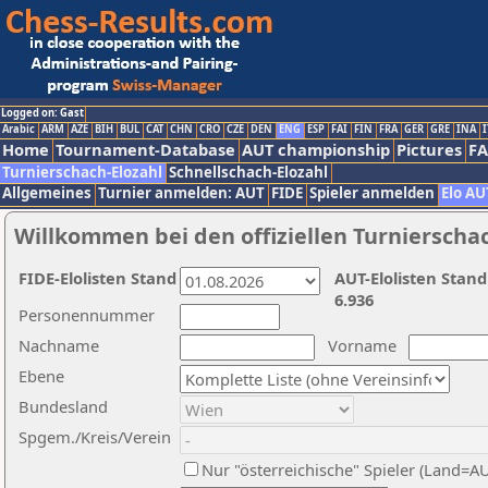
Logged on: Gast
Arabic
ARM
AZE
BIH
BUL
CAT
CHN
CRO
CZE
DEN
ENG
ESP
FAI
FIN
FRA
GER
GRE
INA
I
Home
Tournament-Database
AUT championship
Pictures
F
Turnierschach-Elozahl
Schnellschach-Elozahl
Allgemeines
Turnier anmelden: AUT
FIDE
Spieler anmelden
Elo AU
Willkommen bei den offiziellen Turnierscha
FIDE-Elolisten Stand
AUT-Elolisten Stand
6.936
Personennummer
Nachname
Vorname
Ebene
Bundesland
Spgem./Kreis/Verein
Nur "österreichische" Spieler (Land=A