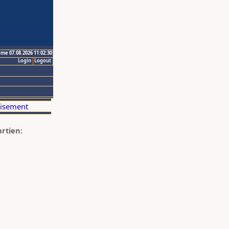
ime 07.08.2026 11:02:30
Login
Logout
artien: