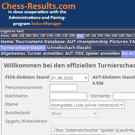
Logged on: Gast
Arabic
ARM
AZE
BIH
BUL
CAT
CHN
CRO
CZE
DEN
ENG
ESP
FAI
FIN
FRA
GER
GRE
INA
I
Home
Tournament-Database
AUT championship
Pictures
F
Turnierschach-Elozahl
Schnellschach-Elozahl
Allgemeines
Turnier anmelden: AUT
FIDE
Spieler anmelden
Elo AU
Willkommen bei den offiziellen Turnierscha
FIDE-Elolisten Stand
AUT-Elolisten Stand
6.936
Personennummer
Nachname
Vorname
Ebene
Bundesland
Spgem./Kreis/Verein
Nur "österreichische" Spieler (Land=A