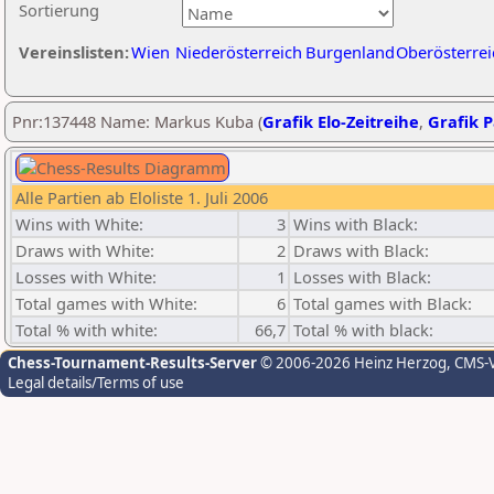
Sortierung
Vereinslisten:
Wien
Niederösterreich
Burgenland
Oberösterrei
Pnr:137448 Name: Markus Kuba (
Grafik Elo-Zeitreihe
,
Grafik P
Alle Partien ab Eloliste 1. Juli 2006
Wins with White:
3
Wins with Black:
Draws with White:
2
Draws with Black:
Losses with White:
1
Losses with Black:
Total games with White:
6
Total games with Black:
Total % with white:
66,7
Total % with black:
Chess-Tournament-Results-Server
© 2006-2026 Heinz Herzog
, CMS-
Legal details/Terms of use