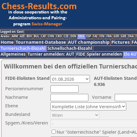
Logged on: Gast
Arabic
ARM
AZE
BIH
BUL
CAT
CHN
CRO
CZE
DEN
ENG
ESP
FAI
FIN
FRA
GER
GRE
INA
I
Home
Tournament-Database
AUT championship
Pictures
F
Turnierschach-Elozahl
Schnellschach-Elozahl
Allgemeines
Turnier anmelden: AUT
FIDE
Spieler anmelden
Elo AU
Willkommen bei den offiziellen Turnierscha
FIDE-Elolisten Stand
AUT-Elolisten Stand
6.936
Personennummer
Nachname
Vorname
Ebene
Bundesland
Spgem./Kreis/Verein
Nur "österreichische" Spieler (Land=A