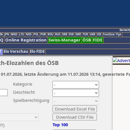
Servert
TA
JPN
MKD
LTU
NED
POL
POR
ROU
RUS
SRB
SVK
SWE
TUR
UKR
VIE
FontSize:11pt
AQ
Online Registration
Swiss-Manager
ÖSB
FIDE
T
Elo Vorschau
Elo FIDE
ch-Elozahlen des ÖSB
 01.07.2026, letzte Änderung am 11.07.2026 13:14, gewertete P
Kategorie
Geschlecht
Spielberechtigung
Top 100
UT)