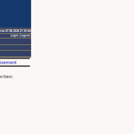
ime 07.08.2026 21:35:04
Login
Logout
artien: