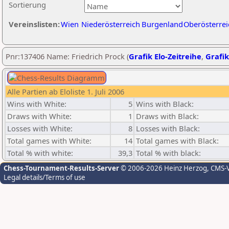
Sortierung
Vereinslisten:
Wien
Niederösterreich
Burgenland
Oberösterrei
Pnr:137406 Name: Friedrich Prock (
Grafik Elo-Zeitreihe
,
Grafik
Alle Partien ab Eloliste 1. Juli 2006
Wins with White:
5
Wins with Black:
Draws with White:
1
Draws with Black:
Losses with White:
8
Losses with Black:
Total games with White:
14
Total games with Black:
Total % with white:
39,3
Total % with black:
Chess-Tournament-Results-Server
© 2006-2026 Heinz Herzog
, CMS-
Legal details/Terms of use