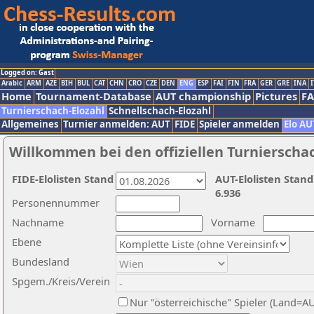
Logged on: Gast
Arabic
ARM
AZE
BIH
BUL
CAT
CHN
CRO
CZE
DEN
ENG
ESP
FAI
FIN
FRA
GER
GRE
INA
I
Home
Tournament-Database
AUT championship
Pictures
F
Turnierschach-Elozahl
Schnellschach-Elozahl
Allgemeines
Turnier anmelden: AUT
FIDE
Spieler anmelden
Elo AU
Willkommen bei den offiziellen Turnierscha
FIDE-Elolisten Stand
AUT-Elolisten Stand
6.936
Personennummer
Nachname
Vorname
Ebene
Bundesland
Spgem./Kreis/Verein
Nur "österreichische" Spieler (Land=A