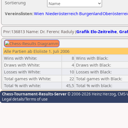
Sortierung
Vereinslisten:
Wien
Niederösterreich
Burgenland
Oberösterrei
Pnr:136813 Name: Dr. Ferenc Raduly (
Grafik Elo-Zeitreihe
,
Graf
Alle Partien ab Eloliste 1. Juli 2006
Wins with White:
8
Wins with Black:
Draws with White:
4
Draws with Black:
Losses with White:
10
Losses with Black:
Total games with White:
22
Total games with Black:
Total % with white:
45,5
Total % with black:
Chess-Tournament-Results-Server
© 2006-2026 Heinz Herzog
, CMS-
Legal details/Terms of use