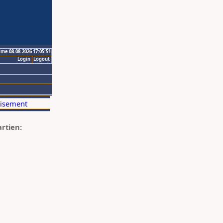
ime 08.08.2026 17:05:51
Login
Logout
artien: