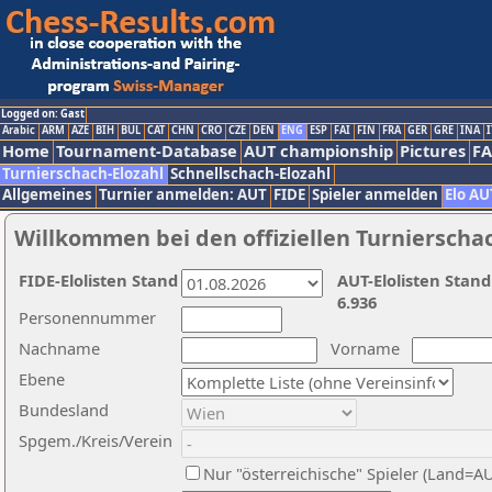
Logged on: Gast
Arabic
ARM
AZE
BIH
BUL
CAT
CHN
CRO
CZE
DEN
ENG
ESP
FAI
FIN
FRA
GER
GRE
INA
I
Home
Tournament-Database
AUT championship
Pictures
F
Turnierschach-Elozahl
Schnellschach-Elozahl
Allgemeines
Turnier anmelden: AUT
FIDE
Spieler anmelden
Elo AU
Willkommen bei den offiziellen Turnierscha
FIDE-Elolisten Stand
AUT-Elolisten Stand
6.936
Personennummer
Nachname
Vorname
Ebene
Bundesland
Spgem./Kreis/Verein
Nur "österreichische" Spieler (Land=A