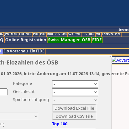
Servert
TA
JPN
MKD
LTU
NED
POL
POR
ROU
RUS
SRB
SVK
SWE
TUR
UKR
VIE
FontSize:11pt
AQ
Online Registration
Swiss-Manager
ÖSB
FIDE
T
Elo Vorschau
Elo FIDE
ch-Elozahlen des ÖSB
 01.07.2026, letzte Änderung am 11.07.2026 13:14, gewertete P
Kategorie
Geschlecht
Spielberechtigung
Top 100
UT)