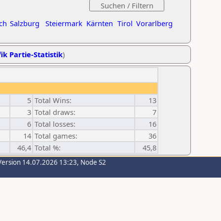
ch
Salzburg
Steiermark
Kärnten
Tirol
Vorarlberg
ik Partie-Statistik
)
5
Total Wins:
13
3
Total draws:
7
6
Total losses:
16
14
Total games:
36
46,4
Total %:
45,8
Version 14.07.2026 13:23, Node S2