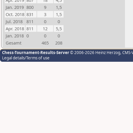
Apr. 2019
807
18
4,5
Jan. 2019
800
9
1,5
Oct. 2018
831
3
1,5
Jul. 2018
811
0
0
Apr. 2018
811
12
5,5
Jan. 2018
0
0
0
Gesamt
465
208
Chess-Tournament-Results-Server
© 2006-2026 Heinz Herzog
, CMS-
Legal details/Terms of use