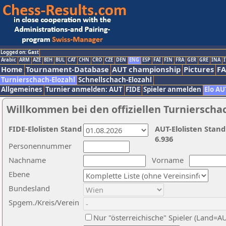
Logged on: Gast
Arabic
ARM
AZE
BIH
BUL
CAT
CHN
CRO
CZE
DEN
ENG
ESP
FAI
FIN
FRA
GER
GRE
INA
I
Home
Tournament-Database
AUT championship
Pictures
F
Turnierschach-Elozahl
Schnellschach-Elozahl
Allgemeines
Turnier anmelden: AUT
FIDE
Spieler anmelden
Elo AU
Willkommen bei den offiziellen Turnierscha
FIDE-Elolisten Stand
AUT-Elolisten Stand
6.936
Personennummer
Nachname
Vorname
Ebene
Bundesland
Spgem./Kreis/Verein
Nur "österreichische" Spieler (Land=A