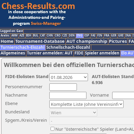
Logged on: Gast
Arabic
ARM
AZE
BIH
BUL
CAT
CHN
CRO
CZE
DEN
ENG
ESP
FAI
FIN
FRA
GER
GRE
INA
I
Home
Tournament-Database
AUT championship
Pictures
F
Turnierschach-Elozahl
Schnellschach-Elozahl
Allgemeines
Turnier anmelden: AUT
FIDE
Spieler anmelden
Elo AU
Willkommen bei den offiziellen Turnierscha
FIDE-Elolisten Stand
AUT-Elolisten Stand
6.936
Personennummer
Nachname
Vorname
Ebene
Bundesland
Spgem./Kreis/Verein
Nur "österreichische" Spieler (Land=A