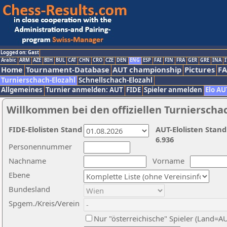
Logged on: Gast
Arabic
ARM
AZE
BIH
BUL
CAT
CHN
CRO
CZE
DEN
ENG
ESP
FAI
FIN
FRA
GER
GRE
INA
I
Home
Tournament-Database
AUT championship
Pictures
F
Turnierschach-Elozahl
Schnellschach-Elozahl
Allgemeines
Turnier anmelden: AUT
FIDE
Spieler anmelden
Elo AU
Willkommen bei den offiziellen Turnierscha
FIDE-Elolisten Stand
AUT-Elolisten Stand
6.936
Personennummer
Nachname
Vorname
Ebene
Bundesland
Spgem./Kreis/Verein
Nur "österreichische" Spieler (Land=A