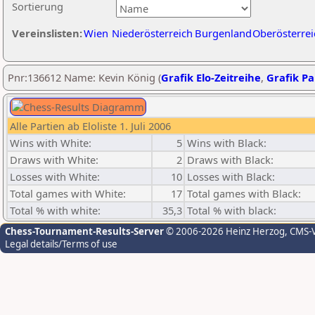
Sortierung
Vereinslisten:
Wien
Niederösterreich
Burgenland
Oberösterrei
Pnr:136612 Name: Kevin König (
Grafik Elo-Zeitreihe
,
Grafik Par
Alle Partien ab Eloliste 1. Juli 2006
Wins with White:
5
Wins with Black:
Draws with White:
2
Draws with Black:
Losses with White:
10
Losses with Black:
Total games with White:
17
Total games with Black:
Total % with white:
35,3
Total % with black:
Chess-Tournament-Results-Server
© 2006-2026 Heinz Herzog
, CMS-
Legal details/Terms of use