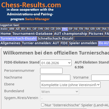
Logged on: Gast
Arabic
ARM
AZE
BIH
BUL
CAT
CHN
CRO
CZE
DEN
ENG
ESP
FAI
FIN
FRA
GER
GRE
INA
I
Home
Tournament-Database
AUT championship
Pictures
F
Turnierschach-Elozahl
Schnellschach-Elozahl
Allgemeines
Turnier anmelden: AUT
FIDE
Spieler anmelden
Elo AU
Willkommen bei den offiziellen Turnierscha
FIDE-Elolisten Stand
AUT-Elolisten Stand
6.936
Personennummer
Nachname
Vorname
Ebene
Bundesland
Spgem./Kreis/Verein
Nur "österreichische" Spieler (Land=A