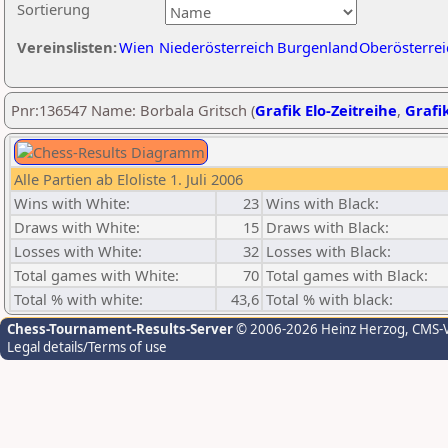
Sortierung
Vereinslisten:
Wien
Niederösterreich
Burgenland
Oberösterrei
Pnr:136547 Name: Borbala Gritsch (
Grafik Elo-Zeitreihe
,
Grafik
Alle Partien ab Eloliste 1. Juli 2006
Wins with White:
23
Wins with Black:
Draws with White:
15
Draws with Black:
Losses with White:
32
Losses with Black:
Total games with White:
70
Total games with Black:
Total % with white:
43,6
Total % with black:
Chess-Tournament-Results-Server
© 2006-2026 Heinz Herzog
, CMS-
Legal details/Terms of use