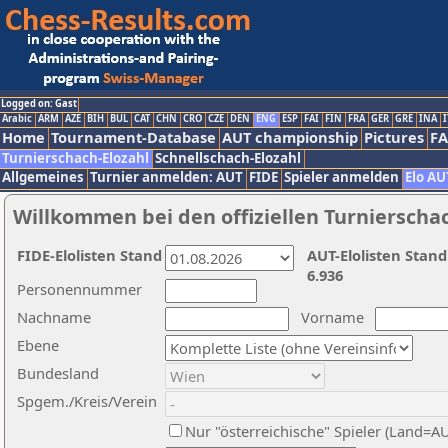
Logged on: Gast
Arabic
ARM
AZE
BIH
BUL
CAT
CHN
CRO
CZE
DEN
ENG
ESP
FAI
FIN
FRA
GER
GRE
INA
I
Home
Tournament-Database
AUT championship
Pictures
F
Turnierschach-Elozahl
Schnellschach-Elozahl
Allgemeines
Turnier anmelden: AUT
FIDE
Spieler anmelden
Elo AU
Willkommen bei den offiziellen Turnierscha
FIDE-Elolisten Stand
AUT-Elolisten Stand
6.936
Personennummer
Nachname
Vorname
Ebene
Bundesland
Spgem./Kreis/Verein
Nur "österreichische" Spieler (Land=A