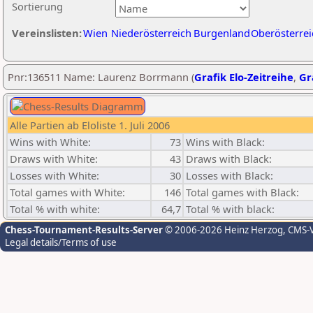
Sortierung
Vereinslisten:
Wien
Niederösterreich
Burgenland
Oberösterrei
Pnr:136511 Name: Laurenz Borrmann (
Grafik Elo-Zeitreihe
,
Gr
Alle Partien ab Eloliste 1. Juli 2006
Wins with White:
73
Wins with Black:
Draws with White:
43
Draws with Black:
Losses with White:
30
Losses with Black:
Total games with White:
146
Total games with Black:
Total % with white:
64,7
Total % with black:
Chess-Tournament-Results-Server
© 2006-2026 Heinz Herzog
, CMS-
Legal details/Terms of use