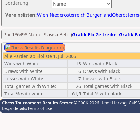
Sortierung
Vereinslisten:
Wien
Niederösterreich
Burgenland
Oberösterrei
Pnr:136498 Name: Slavisa Belic (
Grafik Elo-Zeitreihe
,
Grafik Pa
Alle Partien ab Eloliste 1. Juli 2006
Wins with White:
13
Wins with Black:
Draws with White:
6
Draws with Black:
Losses with White:
7
Losses with Black:
Total games with White:
26
Total games with Black:
Total % with white:
61,5
Total % with black:
Chess-Tournament-Results-Server
© 2006-2026 Heinz Herzog
, CMS-
Legal details/Terms of use