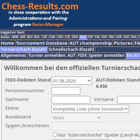
Logged on: Gast
Arabic
ARM
AZE
BIH
BUL
CAT
CHN
CRO
CZE
DEN
ENG
ESP
FAI
FIN
FRA
GER
GRE
INA
I
Home
Tournament-Database
AUT championship
Pictures
F
Turnierschach-Elozahl
Schnellschach-Elozahl
Allgemeines
Turnier anmelden: AUT
FIDE
Spieler anmelden
Elo AU
Willkommen bei den offiziellen Turnierscha
FIDE-Elolisten Stand
AUT-Elolisten Stand
6.936
Personennummer
Nachname
Vorname
Ebene
Bundesland
Spgem./Kreis/Verein
Nur "österreichische" Spieler (Land=A