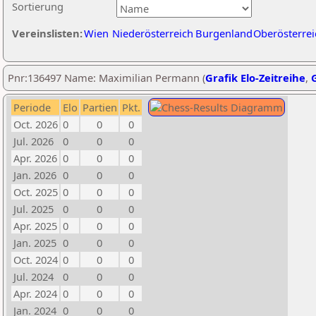
Sortierung
Vereinslisten:
Wien
Niederösterreich
Burgenland
Oberösterrei
Pnr:136497 Name: Maximilian Permann (
Grafik Elo-Zeitreihe
,
G
Periode
Elo
Partien
Pkt.
Oct. 2026
0
0
0
Jul. 2026
0
0
0
Apr. 2026
0
0
0
Jan. 2026
0
0
0
Oct. 2025
0
0
0
Jul. 2025
0
0
0
Apr. 2025
0
0
0
Jan. 2025
0
0
0
Oct. 2024
0
0
0
Jul. 2024
0
0
0
Apr. 2024
0
0
0
Jan. 2024
0
0
0