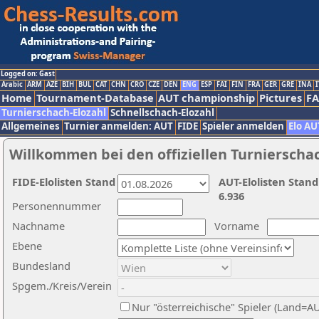
Logged on: Gast
Arabic
ARM
AZE
BIH
BUL
CAT
CHN
CRO
CZE
DEN
ENG
ESP
FAI
FIN
FRA
GER
GRE
INA
I
Home
Tournament-Database
AUT championship
Pictures
F
Turnierschach-Elozahl
Schnellschach-Elozahl
Allgemeines
Turnier anmelden: AUT
FIDE
Spieler anmelden
Elo AU
Willkommen bei den offiziellen Turnierscha
FIDE-Elolisten Stand
AUT-Elolisten Stand
6.936
Personennummer
Nachname
Vorname
Ebene
Bundesland
Spgem./Kreis/Verein
Nur "österreichische" Spieler (Land=A