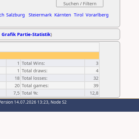
ch
Salzburg
Steiermark
Kärnten
Tirol
Vorarlberg
,
Grafik Partie-Statistik
)
1
Total Wins:
3
1
Total draws:
4
18
Total losses:
32
20
Total games:
39
7,5
Total %:
12,8
Version 14.07.2026 13:23, Node S2