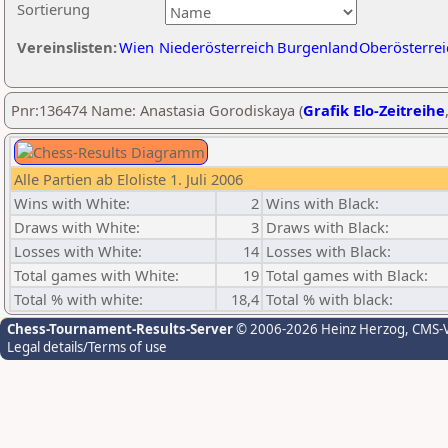
Sortierung
Vereinslisten:
Wien
Niederösterreich
Burgenland
Oberösterrei
Pnr:136474 Name: Anastasia Gorodiskaya (
Grafik Elo-Zeitreihe
Alle Partien ab Eloliste 1. Juli 2006
Wins with White:
2
Wins with Black:
Draws with White:
3
Draws with Black:
Losses with White:
14
Losses with Black:
Total games with White:
19
Total games with Black:
Total % with white:
18,4
Total % with black:
Chess-Tournament-Results-Server
© 2006-2026 Heinz Herzog
, CMS-
Legal details/Terms of use