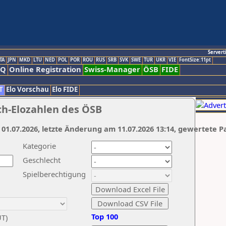
Servert
TA
JPN
MKD
LTU
NED
POL
POR
ROU
RUS
SRB
SVK
SWE
TUR
UKR
VIE
FontSize:11pt
AQ
Online Registration
Swiss-Manager
ÖSB
FIDE
T
Elo Vorschau
Elo FIDE
ch-Elozahlen des ÖSB
 01.07.2026, letzte Änderung am 11.07.2026 13:14, gewertete P
Kategorie
Geschlecht
Spielberechtigung
Top 100
UT)