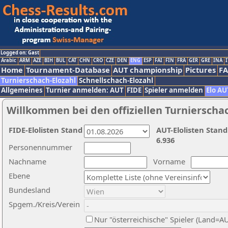
Logged on: Gast
Arabic
ARM
AZE
BIH
BUL
CAT
CHN
CRO
CZE
DEN
ENG
ESP
FAI
FIN
FRA
GER
GRE
INA
I
Home
Tournament-Database
AUT championship
Pictures
F
Turnierschach-Elozahl
Schnellschach-Elozahl
Allgemeines
Turnier anmelden: AUT
FIDE
Spieler anmelden
Elo AU
Willkommen bei den offiziellen Turnierscha
FIDE-Elolisten Stand
AUT-Elolisten Stand
6.936
Personennummer
Nachname
Vorname
Ebene
Bundesland
Spgem./Kreis/Verein
Nur "österreichische" Spieler (Land=A