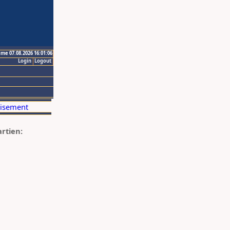
ime 07.08.2026 16:01:06
Login
Logout
artien: