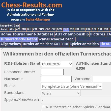
Logged on: Gast
Arabic
ARM
AZE
BIH
BUL
CAT
CHN
CRO
CZE
DEN
ENG
ESP
FAI
FIN
FRA
GER
GRE
INA
I
Home
Tournament-Database
AUT championship
Pictures
F
Turnierschach-Elozahl
Schnellschach-Elozahl
Allgemeines
Turnier anmelden: AUT
FIDE
Spieler anmelden
Elo AU
Willkommen bei den offiziellen Turnierscha
FIDE-Elolisten Stand
AUT-Elolisten Stand
6.936
Personennummer
Nachname
Vorname
Ebene
Bundesland
Spgem./Kreis/Verein
Nur "österreichische" Spieler (Land=A