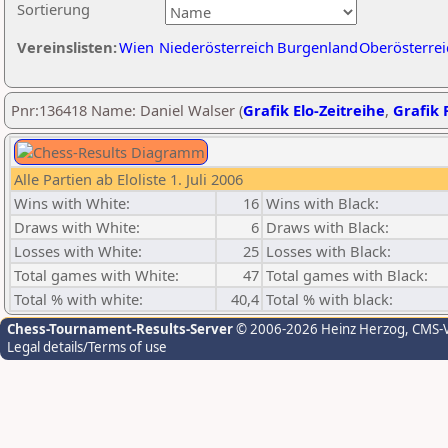
Sortierung
Vereinslisten:
Wien
Niederösterreich
Burgenland
Oberösterrei
Pnr:136418 Name: Daniel Walser (
Grafik Elo-Zeitreihe
,
Grafik P
Alle Partien ab Eloliste 1. Juli 2006
Wins with White:
16
Wins with Black:
Draws with White:
6
Draws with Black:
Losses with White:
25
Losses with Black:
Total games with White:
47
Total games with Black:
Total % with white:
40,4
Total % with black:
Chess-Tournament-Results-Server
© 2006-2026 Heinz Herzog
, CMS-
Legal details/Terms of use