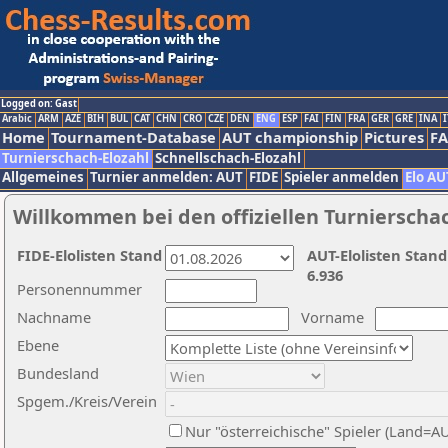
Logged on: Gast
Arabic
ARM
AZE
BIH
BUL
CAT
CHN
CRO
CZE
DEN
ENG
ESP
FAI
FIN
FRA
GER
GRE
INA
I
Home
Tournament-Database
AUT championship
Pictures
F
Turnierschach-Elozahl
Schnellschach-Elozahl
Allgemeines
Turnier anmelden: AUT
FIDE
Spieler anmelden
Elo AU
Willkommen bei den offiziellen Turnierscha
FIDE-Elolisten Stand
AUT-Elolisten Stand
6.936
Personennummer
Nachname
Vorname
Ebene
Bundesland
Spgem./Kreis/Verein
Nur "österreichische" Spieler (Land=A