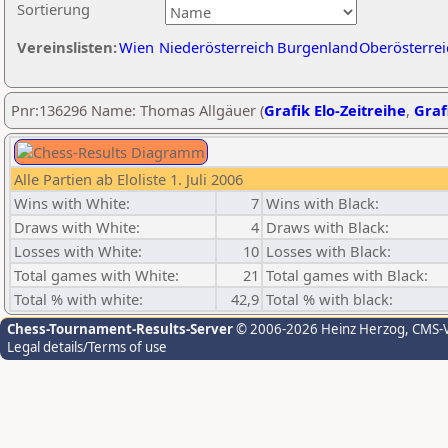
Sortierung
Vereinslisten:
Wien
Niederösterreich
Burgenland
Oberösterrei
Pnr:136296 Name: Thomas Allgäuer (
Grafik Elo-Zeitreihe
,
Graf
Alle Partien ab Eloliste 1. Juli 2006
Wins with White:
7
Wins with Black:
Draws with White:
4
Draws with Black:
Losses with White:
10
Losses with Black:
Total games with White:
21
Total games with Black:
Total % with white:
42,9
Total % with black:
Chess-Tournament-Results-Server
© 2006-2026 Heinz Herzog
, CMS-
Legal details/Terms of use