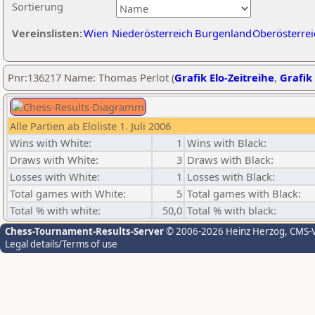
Sortierung
Vereinslisten:
Wien
Niederösterreich
Burgenland
Oberösterrei
Pnr:136217 Name: Thomas Perlot (
Grafik Elo-Zeitreihe
,
Grafik 
Alle Partien ab Eloliste 1. Juli 2006
Wins with White:
1
Wins with Black:
Draws with White:
3
Draws with Black:
Losses with White:
1
Losses with Black:
Total games with White:
5
Total games with Black:
Total % with white:
50,0
Total % with black:
Chess-Tournament-Results-Server
© 2006-2026 Heinz Herzog
, CMS-
Legal details/Terms of use