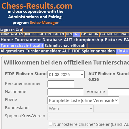
Logged on: Gast
Arabic
ARM
AZE
BIH
BUL
CAT
CHN
CRO
CZE
DEN
ENG
ESP
FAI
FIN
FRA
GER
GRE
INA
I
Home
Tournament-Database
AUT championship
Pictures
F
Turnierschach-Elozahl
Schnellschach-Elozahl
Allgemeines
Turnier anmelden: AUT
FIDE
Spieler anmelden
Elo AU
Willkommen bei den offiziellen Turnierscha
FIDE-Elolisten Stand
AUT-Elolisten Stand
6.936
Personennummer
Nachname
Vorname
Ebene
Bundesland
Spgem./Kreis/Verein
Nur "österreichische" Spieler (Land=A