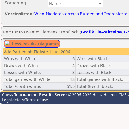
Sortierung
Vereinslisten:
Wien
Niederösterreich
Burgenland
Oberösterrei
Pnr:136169 Name: Clemens Kropfitsch (
Grafik Elo-Zeitreihe
,
Gr
Alle Partien ab Eloliste 1. Juli 2006
Wins with White:
6
Wins with Black:
Draws with White:
4
Draws with Black:
Losses with White:
3
Losses with Black:
Total games with White:
13
Total games with Black:
Total % with white:
61,5
Total % with black:
Chess-Tournament-Results-Server
© 2006-2026 Heinz Herzog
, CMS-
Legal details/Terms of use