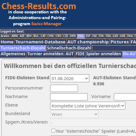
Logged on: Gast
Arabic
ARM
AZE
BIH
BUL
CAT
CHN
CRO
CZE
DEN
ENG
ESP
FAI
FIN
FRA
GER
GRE
INA
I
Home
Tournament-Database
AUT championship
Pictures
F
Turnierschach-Elozahl
Schnellschach-Elozahl
Allgemeines
Turnier anmelden: AUT
FIDE
Spieler anmelden
Elo AU
Willkommen bei den offiziellen Turnierscha
FIDE-Elolisten Stand
AUT-Elolisten Stand
6.936
Personennummer
Nachname
Vorname
Ebene
Bundesland
Spgem./Kreis/Verein
Nur "österreichische" Spieler (Land=A