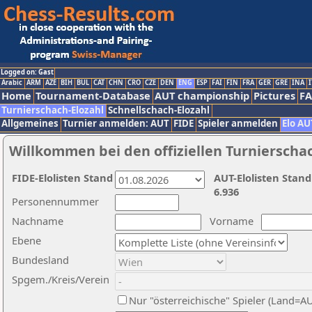
Logged on: Gast
Arabic
ARM
AZE
BIH
BUL
CAT
CHN
CRO
CZE
DEN
ENG
ESP
FAI
FIN
FRA
GER
GRE
INA
I
Home
Tournament-Database
AUT championship
Pictures
F
Turnierschach-Elozahl
Schnellschach-Elozahl
Allgemeines
Turnier anmelden: AUT
FIDE
Spieler anmelden
Elo AU
Willkommen bei den offiziellen Turnierscha
FIDE-Elolisten Stand
AUT-Elolisten Stand
6.936
Personennummer
Nachname
Vorname
Ebene
Bundesland
Spgem./Kreis/Verein
Nur "österreichische" Spieler (Land=A