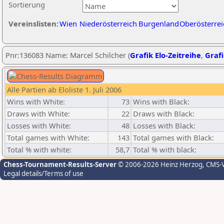
Sortierung
Vereinslisten:
Wien
Niederösterreich
Burgenland
Oberösterrei
Pnr:136083 Name: Marcel Schilcher (
Grafik Elo-Zeitreihe
,
Grafi
Alle Partien ab Eloliste 1. Juli 2006
Wins with White:
73
Wins with Black:
Draws with White:
22
Draws with Black:
Losses with White:
48
Losses with Black:
Total games with White:
143
Total games with Black:
Total % with white:
58,7
Total % with black:
Chess-Tournament-Results-Server
© 2006-2026 Heinz Herzog
, CMS-
Legal details/Terms of use