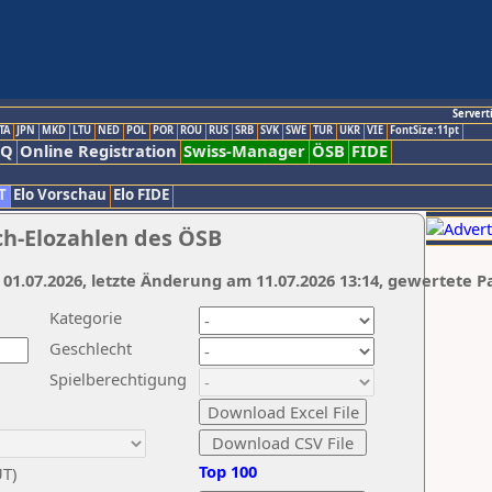
Servert
TA
JPN
MKD
LTU
NED
POL
POR
ROU
RUS
SRB
SVK
SWE
TUR
UKR
VIE
FontSize:11pt
AQ
Online Registration
Swiss-Manager
ÖSB
FIDE
T
Elo Vorschau
Elo FIDE
ch-Elozahlen des ÖSB
 01.07.2026, letzte Änderung am 11.07.2026 13:14, gewertete P
Kategorie
Geschlecht
Spielberechtigung
Top 100
UT)