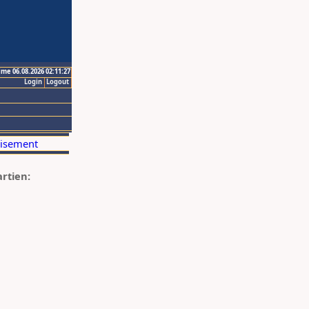
ime 06.08.2026 02:11:27
Login
Logout
artien: