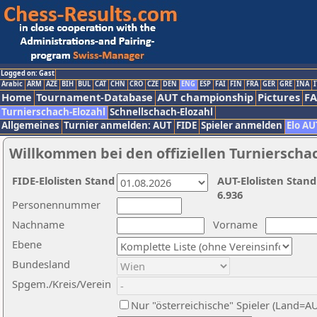
Logged on: Gast
Arabic
ARM
AZE
BIH
BUL
CAT
CHN
CRO
CZE
DEN
ENG
ESP
FAI
FIN
FRA
GER
GRE
INA
I
Home
Tournament-Database
AUT championship
Pictures
F
Turnierschach-Elozahl
Schnellschach-Elozahl
Allgemeines
Turnier anmelden: AUT
FIDE
Spieler anmelden
Elo AU
Willkommen bei den offiziellen Turnierscha
FIDE-Elolisten Stand
AUT-Elolisten Stand
6.936
Personennummer
Nachname
Vorname
Ebene
Bundesland
Spgem./Kreis/Verein
Nur "österreichische" Spieler (Land=A