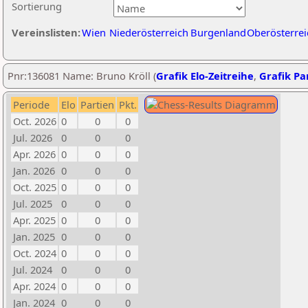
Sortierung
Vereinslisten:
Wien
Niederösterreich
Burgenland
Oberösterrei
Pnr:136081 Name: Bruno Kröll (
Grafik Elo-Zeitreihe
,
Grafik Par
Periode
Elo
Partien
Pkt.
Oct. 2026
0
0
0
Jul. 2026
0
0
0
Apr. 2026
0
0
0
Jan. 2026
0
0
0
Oct. 2025
0
0
0
Jul. 2025
0
0
0
Apr. 2025
0
0
0
Jan. 2025
0
0
0
Oct. 2024
0
0
0
Jul. 2024
0
0
0
Apr. 2024
0
0
0
Jan. 2024
0
0
0