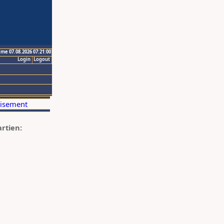
ime 07.08.2026 07:21:00
Login
Logout
artien: