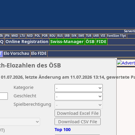
Servert
TA
JPN
MKD
LTU
NED
POL
POR
ROU
RUS
SRB
SVK
SWE
TUR
UKR
VIE
FontSize:11pt
AQ
Online Registration
Swiss-Manager
ÖSB
FIDE
T
Elo Vorschau
Elo FIDE
ch-Elozahlen des ÖSB
 01.07.2026, letzte Änderung am 11.07.2026 13:14, gewertete P
Kategorie
Geschlecht
Spielberechtigung
Top 100
UT)