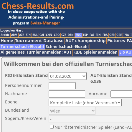
Logged on: Gast
Arabic
ARM
AZE
BIH
BUL
CAT
CHN
CRO
CZE
DEN
ENG
ESP
FAI
FIN
FRA
GER
GRE
INA
I
Home
Tournament-Database
AUT championship
Pictures
F
Turnierschach-Elozahl
Schnellschach-Elozahl
Allgemeines
Turnier anmelden: AUT
FIDE
Spieler anmelden
Elo AU
Willkommen bei den offiziellen Turnierscha
FIDE-Elolisten Stand
AUT-Elolisten Stand
6.936
Personennummer
Nachname
Vorname
Ebene
Bundesland
Spgem./Kreis/Verein
Nur "österreichische" Spieler (Land=A