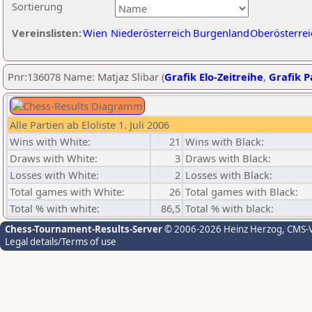
Sortierung
Vereinslisten:
Wien
Niederösterreich
Burgenland
Oberösterrei
Pnr:136078 Name: Matjaz Slibar (
Grafik Elo-Zeitreihe
,
Grafik Pa
Alle Partien ab Eloliste 1. Juli 2006
Wins with White:
21
Wins with Black:
Draws with White:
3
Draws with Black:
Losses with White:
2
Losses with Black:
Total games with White:
26
Total games with Black:
Total % with white:
86,5
Total % with black:
Chess-Tournament-Results-Server
© 2006-2026 Heinz Herzog
, CMS-
Legal details/Terms of use