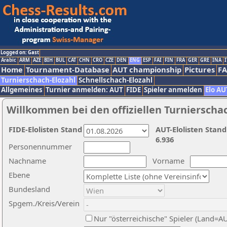
Logged on: Gast
Arabic
ARM
AZE
BIH
BUL
CAT
CHN
CRO
CZE
DEN
ENG
ESP
FAI
FIN
FRA
GER
GRE
INA
I
Home
Tournament-Database
AUT championship
Pictures
F
Turnierschach-Elozahl
Schnellschach-Elozahl
Allgemeines
Turnier anmelden: AUT
FIDE
Spieler anmelden
Elo AU
Willkommen bei den offiziellen Turnierscha
FIDE-Elolisten Stand
AUT-Elolisten Stand
6.936
Personennummer
Nachname
Vorname
Ebene
Bundesland
Spgem./Kreis/Verein
Nur "österreichische" Spieler (Land=A