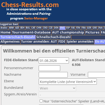
Logged on: Gast
Arabic
ARM
AZE
BIH
BUL
CAT
CHN
CRO
CZE
DEN
ENG
ESP
FAI
FIN
FRA
GER
GRE
INA
I
Home
Tournament-Database
AUT championship
Pictures
F
Turnierschach-Elozahl
Schnellschach-Elozahl
Allgemeines
Turnier anmelden: AUT
FIDE
Spieler anmelden
Elo AU
Willkommen bei den offiziellen Turnierscha
FIDE-Elolisten Stand
AUT-Elolisten Stand
6.936
Personennummer
Nachname
Vorname
Ebene
Bundesland
Spgem./Kreis/Verein
Nur "österreichische" Spieler (Land=A