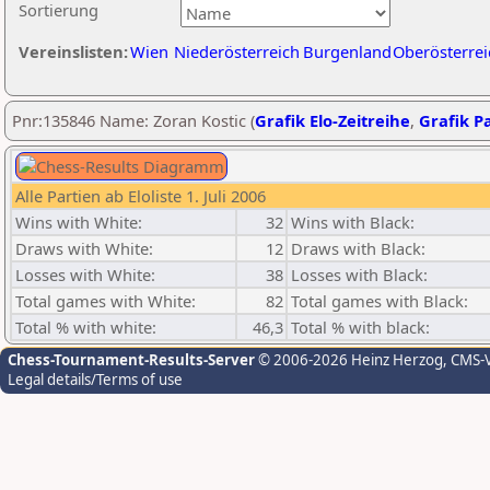
Sortierung
Vereinslisten:
Wien
Niederösterreich
Burgenland
Oberösterrei
Pnr:135846 Name: Zoran Kostic (
Grafik Elo-Zeitreihe
,
Grafik Pa
Alle Partien ab Eloliste 1. Juli 2006
Wins with White:
32
Wins with Black:
Draws with White:
12
Draws with Black:
Losses with White:
38
Losses with Black:
Total games with White:
82
Total games with Black:
Total % with white:
46,3
Total % with black:
Chess-Tournament-Results-Server
© 2006-2026 Heinz Herzog
, CMS-
Legal details/Terms of use