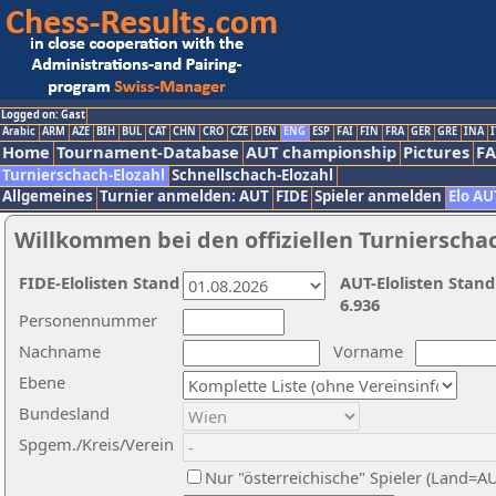
Logged on: Gast
Arabic
ARM
AZE
BIH
BUL
CAT
CHN
CRO
CZE
DEN
ENG
ESP
FAI
FIN
FRA
GER
GRE
INA
I
Home
Tournament-Database
AUT championship
Pictures
F
Turnierschach-Elozahl
Schnellschach-Elozahl
Allgemeines
Turnier anmelden: AUT
FIDE
Spieler anmelden
Elo AU
Willkommen bei den offiziellen Turnierscha
FIDE-Elolisten Stand
AUT-Elolisten Stand
6.936
Personennummer
Nachname
Vorname
Ebene
Bundesland
Spgem./Kreis/Verein
Nur "österreichische" Spieler (Land=A