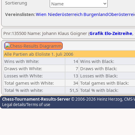
Sortierung
Vereinslisten:
Wien
Niederösterreich
Burgenland
Oberösterrei
Pnr:135500 Name: Johann Klaus Goigner (
Grafik Elo-Zeitreihe
,
Alle Partien ab Eloliste 1. Juli 2006
Wins with White:
14
Wins with Black:
Draws with White:
7
Draws with Black:
Losses with White:
13
Losses with Black:
Total games with White:
34
Total games with Black:
Total % with white:
51,5
Total % with black:
Chess-Tournament-Results-Server
© 2006-2026 Heinz Herzog
, CMS-
Legal details/Terms of use