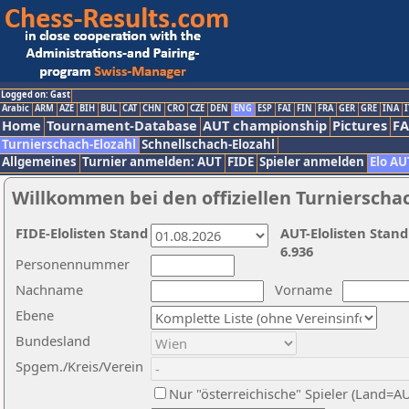
Logged on: Gast
Arabic
ARM
AZE
BIH
BUL
CAT
CHN
CRO
CZE
DEN
ENG
ESP
FAI
FIN
FRA
GER
GRE
INA
I
Home
Tournament-Database
AUT championship
Pictures
F
Turnierschach-Elozahl
Schnellschach-Elozahl
Allgemeines
Turnier anmelden: AUT
FIDE
Spieler anmelden
Elo AU
Willkommen bei den offiziellen Turnierscha
FIDE-Elolisten Stand
AUT-Elolisten Stand
6.936
Personennummer
Nachname
Vorname
Ebene
Bundesland
Spgem./Kreis/Verein
Nur "österreichische" Spieler (Land=A