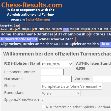
Logged on: Gast
Arabic
ARM
AZE
BIH
BUL
CAT
CHN
CRO
CZE
DEN
ENG
ESP
FAI
FIN
FRA
GER
GRE
INA
I
Home
Tournament-Database
AUT championship
Pictures
F
Turnierschach-Elozahl
Schnellschach-Elozahl
Allgemeines
Turnier anmelden: AUT
FIDE
Spieler anmelden
Elo AU
Willkommen bei den offiziellen Turnierscha
FIDE-Elolisten Stand
AUT-Elolisten Stand
6.936
Personennummer
Nachname
Vorname
Ebene
Bundesland
Spgem./Kreis/Verein
Nur "österreichische" Spieler (Land=A