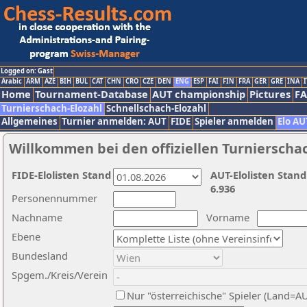
Logged on: Gast
Arabic
ARM
AZE
BIH
BUL
CAT
CHN
CRO
CZE
DEN
ENG
ESP
FAI
FIN
FRA
GER
GRE
INA
I
Home
Tournament-Database
AUT championship
Pictures
F
Turnierschach-Elozahl
Schnellschach-Elozahl
Allgemeines
Turnier anmelden: AUT
FIDE
Spieler anmelden
Elo AU
Willkommen bei den offiziellen Turnierscha
FIDE-Elolisten Stand
AUT-Elolisten Stand
6.936
Personennummer
Nachname
Vorname
Ebene
Bundesland
Spgem./Kreis/Verein
Nur "österreichische" Spieler (Land=A