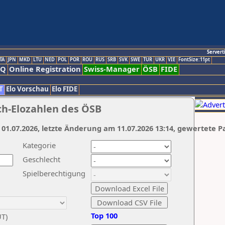
Servert
TA
JPN
MKD
LTU
NED
POL
POR
ROU
RUS
SRB
SVK
SWE
TUR
UKR
VIE
FontSize:11pt
AQ
Online Registration
Swiss-Manager
ÖSB
FIDE
T
Elo Vorschau
Elo FIDE
ch-Elozahlen des ÖSB
 01.07.2026, letzte Änderung am 11.07.2026 13:14, gewertete P
Kategorie
Geschlecht
Spielberechtigung
Top 100
UT)