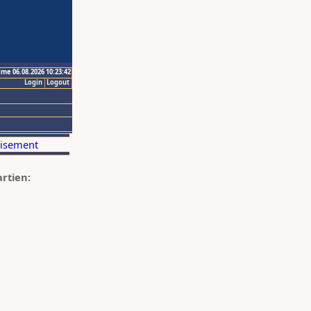
ime 06.08.2026 10:23:42
Login
Logout
artien: