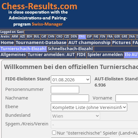
Logged on: Gast
Arabic
ARM
AZE
BIH
BUL
CAT
CHN
CRO
CZE
DEN
ENG
ESP
FAI
FIN
FRA
GER
GRE
INA
I
Home
Tournament-Database
AUT championship
Pictures
F
Turnierschach-Elozahl
Schnellschach-Elozahl
Allgemeines
Turnier anmelden: AUT
FIDE
Spieler anmelden
Elo AU
Willkommen bei den offiziellen Turnierscha
FIDE-Elolisten Stand
AUT-Elolisten Stand
6.936
Personennummer
Nachname
Vorname
Ebene
Bundesland
Spgem./Kreis/Verein
Nur "österreichische" Spieler (Land=A