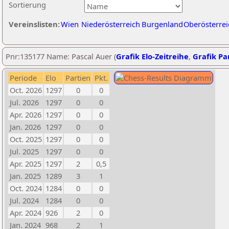
Sortierung
Vereinslisten:
Wien
Niederösterreich
Burgenland
Oberösterrei
Pnr:135177 Name: Pascal Auer (
Grafik Elo-Zeitreihe
,
Grafik Par
Periode
Elo
Partien
Pkt.
Oct. 2026
1297
0
0
Jul. 2026
1297
0
0
Apr. 2026
1297
0
0
Jan. 2026
1297
0
0
Oct. 2025
1297
0
0
Jul. 2025
1297
0
0
Apr. 2025
1297
2
0,5
Jan. 2025
1289
3
1
Oct. 2024
1284
0
0
Jul. 2024
1284
0
0
Apr. 2024
926
2
0
Jan. 2024
968
2
1