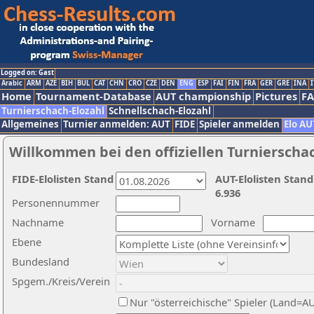
Logged on: Gast
Arabic
ARM
AZE
BIH
BUL
CAT
CHN
CRO
CZE
DEN
ENG
ESP
FAI
FIN
FRA
GER
GRE
INA
I
Home
Tournament-Database
AUT championship
Pictures
F
Turnierschach-Elozahl
Schnellschach-Elozahl
Allgemeines
Turnier anmelden: AUT
FIDE
Spieler anmelden
Elo AU
Willkommen bei den offiziellen Turnierscha
FIDE-Elolisten Stand
AUT-Elolisten Stand
6.936
Personennummer
Nachname
Vorname
Ebene
Bundesland
Spgem./Kreis/Verein
Nur "österreichische" Spieler (Land=A