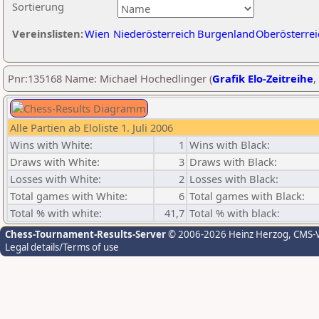
Sortierung
Vereinslisten:
Wien
Niederösterreich
Burgenland
Oberösterrei
Pnr:135168 Name: Michael Hochedlinger (
Grafik Elo-Zeitreihe
,
Alle Partien ab Eloliste 1. Juli 2006
Wins with White:
1
Wins with Black:
Draws with White:
3
Draws with Black:
Losses with White:
2
Losses with Black:
Total games with White:
6
Total games with Black:
Total % with white:
41,7
Total % with black:
Chess-Tournament-Results-Server
© 2006-2026 Heinz Herzog
, CMS-
Legal details/Terms of use