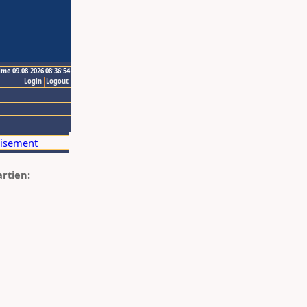
ime 09.08.2026 08:36:54
Login
Logout
artien: