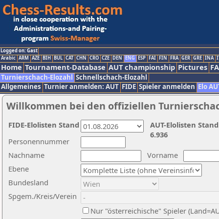
Logged on: Gast
Arabic
ARM
AZE
BIH
BUL
CAT
CHN
CRO
CZE
DEN
ENG
ESP
FAI
FIN
FRA
GER
GRE
INA
I
Home
Tournament-Database
AUT championship
Pictures
F
Turnierschach-Elozahl
Schnellschach-Elozahl
Allgemeines
Turnier anmelden: AUT
FIDE
Spieler anmelden
Elo AU
Willkommen bei den offiziellen Turnierscha
FIDE-Elolisten Stand
AUT-Elolisten Stand
6.936
Personennummer
Nachname
Vorname
Ebene
Bundesland
Spgem./Kreis/Verein
Nur "österreichische" Spieler (Land=A