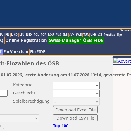
Servert
TA
JPN
MKD
LTU
NED
POL
POR
ROU
RUS
SRB
SVK
SWE
TUR
UKR
VIE
FontSize:11pt
AQ
Online Registration
Swiss-Manager
ÖSB
FIDE
T
Elo Vorschau
Elo FIDE
ch-Elozahlen des ÖSB
 01.07.2026, letzte Änderung am 11.07.2026 13:14, gewertete P
Kategorie
Geschlecht
Spielberechtigung
Top 100
UT)