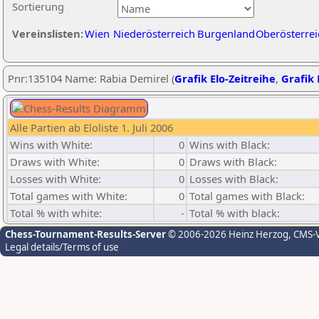
Sortierung
Vereinslisten:
Wien
Niederösterreich
Burgenland
Oberösterrei
Pnr:135104 Name: Rabia Demirel (
Grafik Elo-Zeitreihe
,
Grafik 
Alle Partien ab Eloliste 1. Juli 2006
Wins with White:
0
Wins with Black:
Draws with White:
0
Draws with Black:
Losses with White:
0
Losses with Black:
Total games with White:
0
Total games with Black:
Total % with white:
-
Total % with black:
Chess-Tournament-Results-Server
© 2006-2026 Heinz Herzog
, CMS-
Legal details/Terms of use