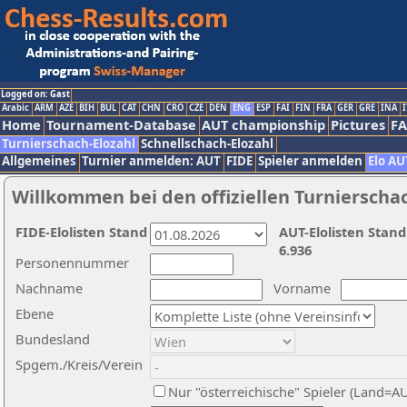
Logged on: Gast
Arabic
ARM
AZE
BIH
BUL
CAT
CHN
CRO
CZE
DEN
ENG
ESP
FAI
FIN
FRA
GER
GRE
INA
I
Home
Tournament-Database
AUT championship
Pictures
F
Turnierschach-Elozahl
Schnellschach-Elozahl
Allgemeines
Turnier anmelden: AUT
FIDE
Spieler anmelden
Elo AU
Willkommen bei den offiziellen Turnierscha
FIDE-Elolisten Stand
AUT-Elolisten Stand
6.936
Personennummer
Nachname
Vorname
Ebene
Bundesland
Spgem./Kreis/Verein
Nur "österreichische" Spieler (Land=A