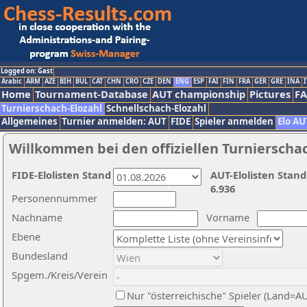
Logged on: Gast
Arabic
ARM
AZE
BIH
BUL
CAT
CHN
CRO
CZE
DEN
ENG
ESP
FAI
FIN
FRA
GER
GRE
INA
I
Home
Tournament-Database
AUT championship
Pictures
F
Turnierschach-Elozahl
Schnellschach-Elozahl
Allgemeines
Turnier anmelden: AUT
FIDE
Spieler anmelden
Elo AU
Willkommen bei den offiziellen Turnierscha
FIDE-Elolisten Stand
AUT-Elolisten Stand
6.936
Personennummer
Nachname
Vorname
Ebene
Bundesland
Spgem./Kreis/Verein
Nur "österreichische" Spieler (Land=A