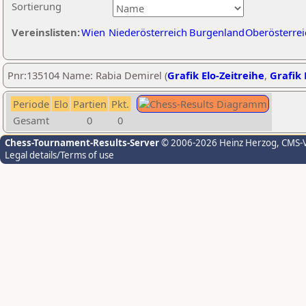
Sortierung
Vereinslisten:
Wien
Niederösterreich
Burgenland
Oberösterrei
Pnr:135104 Name: Rabia Demirel (
Grafik Elo-Zeitreihe
,
Grafik 
Periode
Elo
Partien
Pkt.
Gesamt
0
0
Chess-Tournament-Results-Server
© 2006-2026 Heinz Herzog
, CMS-
Legal details/Terms of use