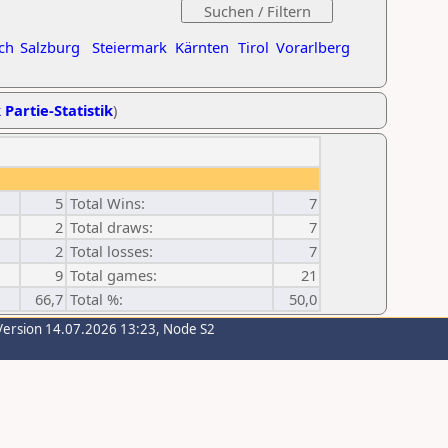
ch
Salzburg
Steiermark
Kärnten
Tirol
Vorarlberg
 Partie-Statistik
)
5
Total Wins:
7
2
Total draws:
7
2
Total losses:
7
9
Total games:
21
66,7
Total %:
50,0
Version 14.07.2026 13:23, Node S2