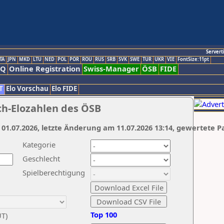
Servert
TA
JPN
MKD
LTU
NED
POL
POR
ROU
RUS
SRB
SVK
SWE
TUR
UKR
VIE
FontSize:11pt
AQ
Online Registration
Swiss-Manager
ÖSB
FIDE
T
Elo Vorschau
Elo FIDE
ch-Elozahlen des ÖSB
 01.07.2026, letzte Änderung am 11.07.2026 13:14, gewertete P
Kategorie
Geschlecht
Spielberechtigung
Top 100
UT)