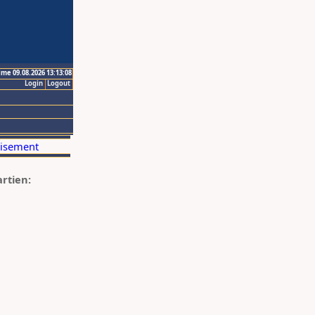
ime 09.08.2026 13:13:08
Login
Logout
artien: