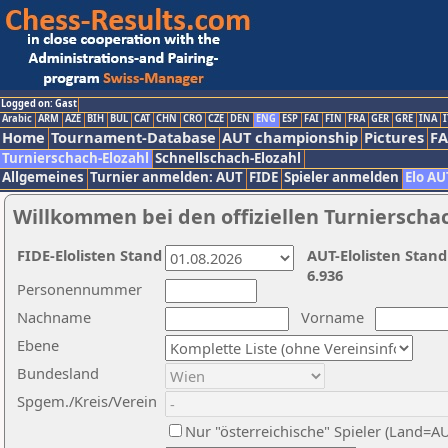
Logged on: Gast
Arabic
ARM
AZE
BIH
BUL
CAT
CHN
CRO
CZE
DEN
ENG
ESP
FAI
FIN
FRA
GER
GRE
INA
I
Home
Tournament-Database
AUT championship
Pictures
F
Turnierschach-Elozahl
Schnellschach-Elozahl
Allgemeines
Turnier anmelden: AUT
FIDE
Spieler anmelden
Elo AU
Willkommen bei den offiziellen Turnierscha
FIDE-Elolisten Stand
AUT-Elolisten Stand
6.936
Personennummer
Nachname
Vorname
Ebene
Bundesland
Spgem./Kreis/Verein
Nur "österreichische" Spieler (Land=A