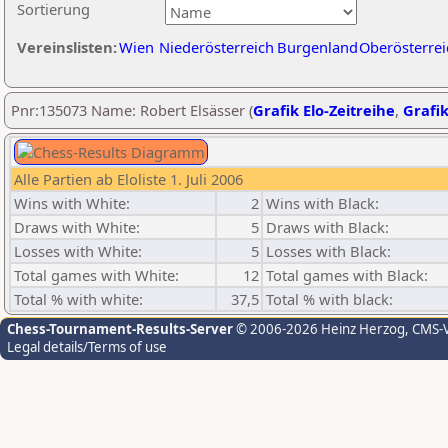
Sortierung
Vereinslisten:
Wien
Niederösterreich
Burgenland
Oberösterrei
Pnr:135073 Name: Robert Elsässer (
Grafik Elo-Zeitreihe
,
Grafik
Alle Partien ab Eloliste 1. Juli 2006
Wins with White:
2
Wins with Black:
Draws with White:
5
Draws with Black:
Losses with White:
5
Losses with Black:
Total games with White:
12
Total games with Black:
Total % with white:
37,5
Total % with black:
Chess-Tournament-Results-Server
© 2006-2026 Heinz Herzog
, CMS-
Legal details/Terms of use