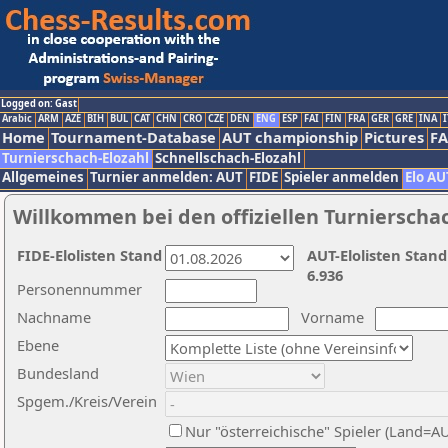
Logged on: Gast
Arabic
ARM
AZE
BIH
BUL
CAT
CHN
CRO
CZE
DEN
ENG
ESP
FAI
FIN
FRA
GER
GRE
INA
I
Home
Tournament-Database
AUT championship
Pictures
F
Turnierschach-Elozahl
Schnellschach-Elozahl
Allgemeines
Turnier anmelden: AUT
FIDE
Spieler anmelden
Elo AU
Willkommen bei den offiziellen Turnierscha
FIDE-Elolisten Stand
AUT-Elolisten Stand
6.936
Personennummer
Nachname
Vorname
Ebene
Bundesland
Spgem./Kreis/Verein
Nur "österreichische" Spieler (Land=A