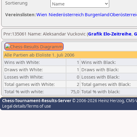
Sortierung
Vereinslisten:
Wien
Niederösterreich
Burgenland
Oberösterrei
Pnr:135061 Name: Aleksandar Vuckovic (
Grafik Elo-Zeitreihe
,
G
Alle Partien ab Eloliste 1. Juli 2006
Wins with White:
1
Wins with Black:
Draws with White:
1
Draws with Black:
Losses with White:
0
Losses with Black:
Total games with White:
2
Total games with Black:
Total % with white:
75,0
Total % with black:
Chess-Tournament-Results-Server
© 2006-2026 Heinz Herzog
, CMS-
Legal details/Terms of use