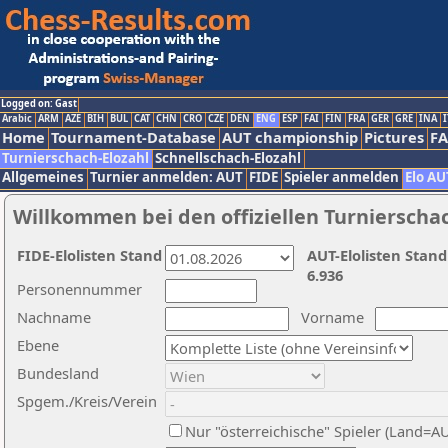
Logged on: Gast
Arabic
ARM
AZE
BIH
BUL
CAT
CHN
CRO
CZE
DEN
ENG
ESP
FAI
FIN
FRA
GER
GRE
INA
I
Home
Tournament-Database
AUT championship
Pictures
F
Turnierschach-Elozahl
Schnellschach-Elozahl
Allgemeines
Turnier anmelden: AUT
FIDE
Spieler anmelden
Elo AU
Willkommen bei den offiziellen Turnierscha
FIDE-Elolisten Stand
AUT-Elolisten Stand
6.936
Personennummer
Nachname
Vorname
Ebene
Bundesland
Spgem./Kreis/Verein
Nur "österreichische" Spieler (Land=A