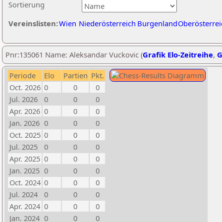
Sortierung
Vereinslisten:
Wien
Niederösterreich
Burgenland
Oberösterrei
Pnr:135061 Name: Aleksandar Vuckovic (
Grafik Elo-Zeitreihe
,
G
Periode
Elo
Partien
Pkt.
Oct. 2026
0
0
0
Jul. 2026
0
0
0
Apr. 2026
0
0
0
Jan. 2026
0
0
0
Oct. 2025
0
0
0
Jul. 2025
0
0
0
Apr. 2025
0
0
0
Jan. 2025
0
0
0
Oct. 2024
0
0
0
Jul. 2024
0
0
0
Apr. 2024
0
0
0
Jan. 2024
0
0
0