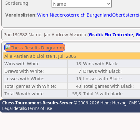
Sortierung
Vereinslisten:
Wien
Niederösterreich
Burgenland
Oberösterrei
Pnr:134882 Name: Jan Andrew Alvarico (
Grafik Elo-Zeitreihe
,
Gr
Alle Partien ab Eloliste 1. Juli 2006
Wins with White:
18
Wins with Black:
Draws with White:
7
Draws with Black:
Losses with White:
15
Losses with Black:
Total games with White:
40
Total games with Black:
Total % with white:
53,8
Total % with black:
Chess-Tournament-Results-Server
© 2006-2026 Heinz Herzog
, CMS-
Legal details/Terms of use