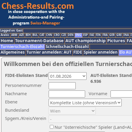
Logged on: Gast
Arabic
ARM
AZE
BIH
BUL
CAT
CHN
CRO
CZE
DEN
ENG
ESP
FAI
FIN
FRA
GER
GRE
INA
I
Home
Tournament-Database
AUT championship
Pictures
F
Turnierschach-Elozahl
Schnellschach-Elozahl
Allgemeines
Turnier anmelden: AUT
FIDE
Spieler anmelden
Elo AU
Willkommen bei den offiziellen Turnierscha
FIDE-Elolisten Stand
AUT-Elolisten Stand
6.936
Personennummer
Nachname
Vorname
Ebene
Bundesland
Spgem./Kreis/Verein
Nur "österreichische" Spieler (Land=A