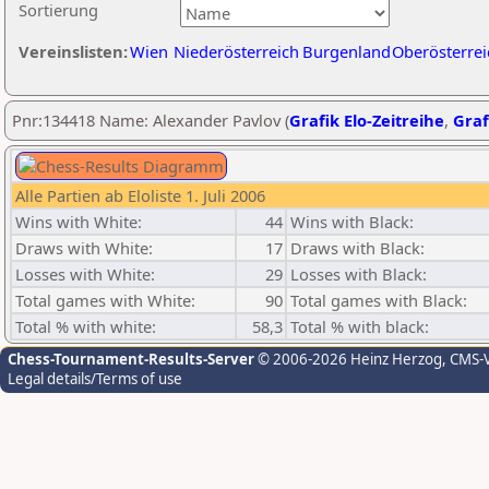
Sortierung
Vereinslisten:
Wien
Niederösterreich
Burgenland
Oberösterrei
Pnr:134418 Name: Alexander Pavlov (
Grafik Elo-Zeitreihe
,
Graf
Alle Partien ab Eloliste 1. Juli 2006
Wins with White:
44
Wins with Black:
Draws with White:
17
Draws with Black:
Losses with White:
29
Losses with Black:
Total games with White:
90
Total games with Black:
Total % with white:
58,3
Total % with black:
Chess-Tournament-Results-Server
© 2006-2026 Heinz Herzog
, CMS-
Legal details/Terms of use