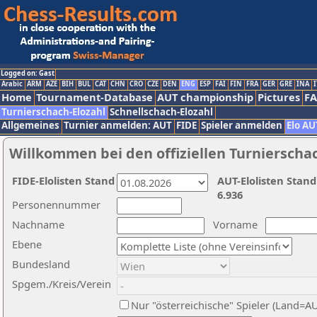
Logged on: Gast
Arabic
ARM
AZE
BIH
BUL
CAT
CHN
CRO
CZE
DEN
ENG
ESP
FAI
FIN
FRA
GER
GRE
INA
I
Home
Tournament-Database
AUT championship
Pictures
F
Turnierschach-Elozahl
Schnellschach-Elozahl
Allgemeines
Turnier anmelden: AUT
FIDE
Spieler anmelden
Elo AU
Willkommen bei den offiziellen Turnierscha
FIDE-Elolisten Stand
AUT-Elolisten Stand
6.936
Personennummer
Nachname
Vorname
Ebene
Bundesland
Spgem./Kreis/Verein
Nur "österreichische" Spieler (Land=A