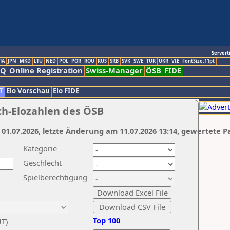
Servert
TA
JPN
MKD
LTU
NED
POL
POR
ROU
RUS
SRB
SVK
SWE
TUR
UKR
VIE
FontSize:11pt
AQ
Online Registration
Swiss-Manager
ÖSB
FIDE
T
Elo Vorschau
Elo FIDE
ch-Elozahlen des ÖSB
 01.07.2026, letzte Änderung am 11.07.2026 13:14, gewertete P
Kategorie
Geschlecht
Spielberechtigung
Top 100
UT)