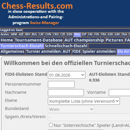
Logged on: Gast
Arabic
ARM
AZE
BIH
BUL
CAT
CHN
CRO
CZE
DEN
ENG
ESP
FAI
FIN
FRA
GER
GRE
INA
I
Home
Tournament-Database
AUT championship
Pictures
F
Turnierschach-Elozahl
Schnellschach-Elozahl
Allgemeines
Turnier anmelden: AUT
FIDE
Spieler anmelden
Elo AU
Willkommen bei den offiziellen Turnierscha
FIDE-Elolisten Stand
AUT-Elolisten Stand
6.936
Personennummer
Nachname
Vorname
Ebene
Bundesland
Spgem./Kreis/Verein
Nur "österreichische" Spieler (Land=A