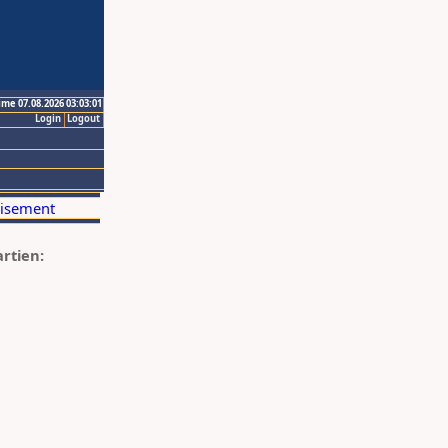
ime 07.08.2026 03:03:01
Login
Logout
artien: