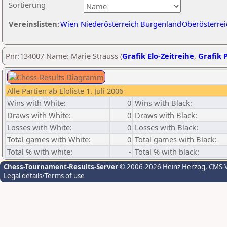
Sortierung
Vereinslisten:
Wien
Niederösterreich
Burgenland
Oberösterrei
Pnr:134007 Name: Marie Strauss (
Grafik Elo-Zeitreihe
,
Grafik P
Alle Partien ab Eloliste 1. Juli 2006
Wins with White:
0
Wins with Black:
Draws with White:
0
Draws with Black:
Losses with White:
0
Losses with Black:
Total games with White:
0
Total games with Black:
Total % with white:
-
Total % with black:
Chess-Tournament-Results-Server
© 2006-2026 Heinz Herzog
, CMS-
Legal details/Terms of use