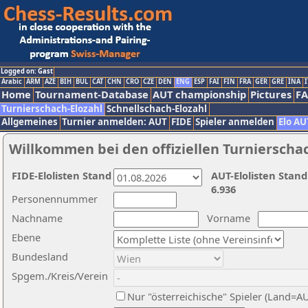
Logged on: Gast
Arabic
ARM
AZE
BIH
BUL
CAT
CHN
CRO
CZE
DEN
ENG
ESP
FAI
FIN
FRA
GER
GRE
INA
I
Home
Tournament-Database
AUT championship
Pictures
F
Turnierschach-Elozahl
Schnellschach-Elozahl
Allgemeines
Turnier anmelden: AUT
FIDE
Spieler anmelden
Elo AU
Willkommen bei den offiziellen Turnierscha
FIDE-Elolisten Stand
AUT-Elolisten Stand
6.936
Personennummer
Nachname
Vorname
Ebene
Bundesland
Spgem./Kreis/Verein
Nur "österreichische" Spieler (Land=A