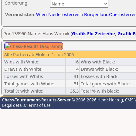
Sortierung
Vereinslisten:
Wien
Niederösterreich
Burgenland
Oberösterrei
Pnr:133960 Name: Hans Wornik (
Grafik Elo-Zeitreihe
,
Grafik P
Alle Partien ab Eloliste 1. Juli 2006
Wins with White:
16
Wins with Black:
Draws with White:
4
Draws with Black:
Losses with White:
31
Losses with Black:
Total games with White:
51
Total games with Black:
Total % with white:
35,3
Total % with black:
Chess-Tournament-Results-Server
© 2006-2026 Heinz Herzog
, CMS-
Legal details/Terms of use