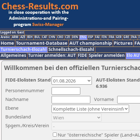
Logged on: Gast
Arabic
ARM
AZE
BIH
BUL
CAT
CHN
CRO
CZE
DEN
ENG
ESP
FAI
FIN
FRA
GER
GRE
INA
I
Home
Tournament-Database
AUT championship
Pictures
F
Turnierschach-Elozahl
Schnellschach-Elozahl
Allgemeines
Turnier anmelden: AUT
FIDE
Spieler anmelden
Elo AU
Willkommen bei den offiziellen Turnierscha
FIDE-Elolisten Stand
AUT-Elolisten Stand
6.936
Personennummer
Nachname
Vorname
Ebene
Bundesland
Spgem./Kreis/Verein
Nur "österreichische" Spieler (Land=A