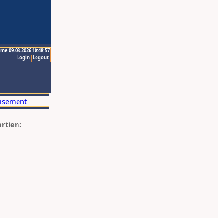
ime 09.08.2026 10:48:57
Login
Logout
artien: