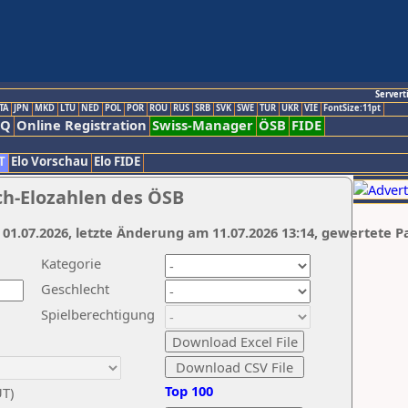
Servert
TA
JPN
MKD
LTU
NED
POL
POR
ROU
RUS
SRB
SVK
SWE
TUR
UKR
VIE
FontSize:11pt
AQ
Online Registration
Swiss-Manager
ÖSB
FIDE
T
Elo Vorschau
Elo FIDE
ch-Elozahlen des ÖSB
 01.07.2026, letzte Änderung am 11.07.2026 13:14, gewertete P
Kategorie
Geschlecht
Spielberechtigung
Top 100
UT)