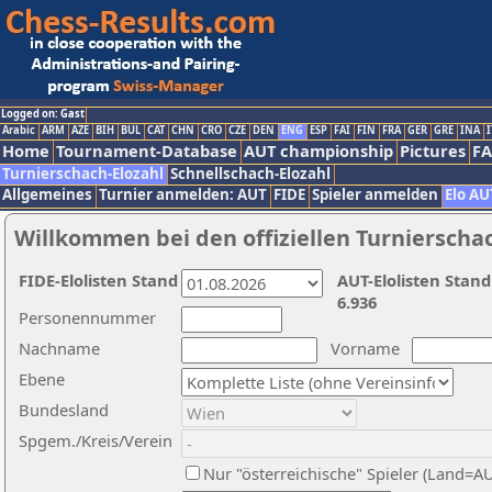
Logged on: Gast
Arabic
ARM
AZE
BIH
BUL
CAT
CHN
CRO
CZE
DEN
ENG
ESP
FAI
FIN
FRA
GER
GRE
INA
I
Home
Tournament-Database
AUT championship
Pictures
F
Turnierschach-Elozahl
Schnellschach-Elozahl
Allgemeines
Turnier anmelden: AUT
FIDE
Spieler anmelden
Elo AU
Willkommen bei den offiziellen Turnierscha
FIDE-Elolisten Stand
AUT-Elolisten Stand
6.936
Personennummer
Nachname
Vorname
Ebene
Bundesland
Spgem./Kreis/Verein
Nur "österreichische" Spieler (Land=A