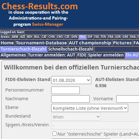
Logged on: Gast
Arabic
ARM
AZE
BIH
BUL
CAT
CHN
CRO
CZE
DEN
ENG
ESP
FAI
FIN
FRA
GER
GRE
INA
I
Home
Tournament-Database
AUT championship
Pictures
F
Turnierschach-Elozahl
Schnellschach-Elozahl
Allgemeines
Turnier anmelden: AUT
FIDE
Spieler anmelden
Elo AU
Willkommen bei den offiziellen Turnierscha
FIDE-Elolisten Stand
AUT-Elolisten Stand
6.936
Personennummer
Nachname
Vorname
Ebene
Bundesland
Spgem./Kreis/Verein
Nur "österreichische" Spieler (Land=A