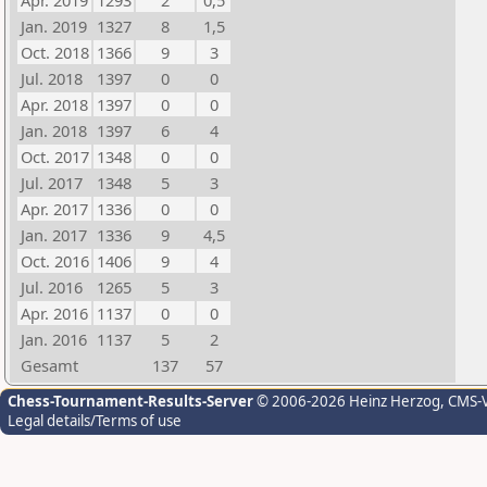
Apr. 2019
1293
2
0,5
Jan. 2019
1327
8
1,5
Oct. 2018
1366
9
3
Jul. 2018
1397
0
0
Apr. 2018
1397
0
0
Jan. 2018
1397
6
4
Oct. 2017
1348
0
0
Jul. 2017
1348
5
3
Apr. 2017
1336
0
0
Jan. 2017
1336
9
4,5
Oct. 2016
1406
9
4
Jul. 2016
1265
5
3
Apr. 2016
1137
0
0
Jan. 2016
1137
5
2
Gesamt
137
57
Chess-Tournament-Results-Server
© 2006-2026 Heinz Herzog
, CMS-
Legal details/Terms of use