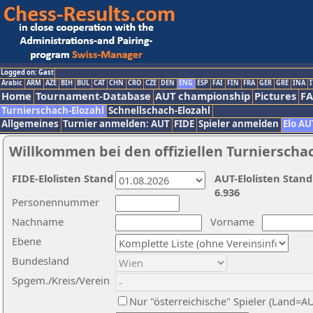
Logged on: Gast
Arabic
ARM
AZE
BIH
BUL
CAT
CHN
CRO
CZE
DEN
ENG
ESP
FAI
FIN
FRA
GER
GRE
INA
I
Home
Tournament-Database
AUT championship
Pictures
F
Turnierschach-Elozahl
Schnellschach-Elozahl
Allgemeines
Turnier anmelden: AUT
FIDE
Spieler anmelden
Elo AU
Willkommen bei den offiziellen Turnierscha
FIDE-Elolisten Stand
AUT-Elolisten Stand
6.936
Personennummer
Nachname
Vorname
Ebene
Bundesland
Spgem./Kreis/Verein
Nur "österreichische" Spieler (Land=A