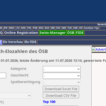
Servert
TA
JPN
MKD
LTU
NED
POL
POR
ROU
RUS
SRB
SVK
SWE
TUR
UKR
VIE
FontSize:11pt
AQ
Online Registration
Swiss-Manager
ÖSB
FIDE
T
Elo Vorschau
Elo FIDE
ch-Elozahlen des ÖSB
 01.07.2026, letzte Änderung am 11.07.2026 13:14, gewertete P
Kategorie
Geschlecht
Spielberechtigung
Top 100
UT)