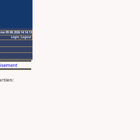
ime 09.08.2026 14:14:13
Login
Logout
artien: