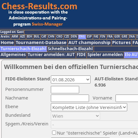
Logged on: Gast
Arabic
ARM
AZE
BIH
BUL
CAT
CHN
CRO
CZE
DEN
ENG
ESP
FAI
FIN
FRA
GER
GRE
INA
I
Home
Tournament-Database
AUT championship
Pictures
F
Turnierschach-Elozahl
Schnellschach-Elozahl
Allgemeines
Turnier anmelden: AUT
FIDE
Spieler anmelden
Elo AU
Willkommen bei den offiziellen Turnierscha
FIDE-Elolisten Stand
AUT-Elolisten Stand
6.936
Personennummer
Nachname
Vorname
Ebene
Bundesland
Spgem./Kreis/Verein
Nur "österreichische" Spieler (Land=A