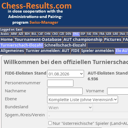
Logged on: Gast
Arabic
ARM
AZE
BIH
BUL
CAT
CHN
CRO
CZE
DEN
ENG
ESP
FAI
FIN
FRA
GER
GRE
INA
I
Home
Tournament-Database
AUT championship
Pictures
F
Turnierschach-Elozahl
Schnellschach-Elozahl
Allgemeines
Turnier anmelden: AUT
FIDE
Spieler anmelden
Elo AU
Willkommen bei den offiziellen Turnierscha
FIDE-Elolisten Stand
AUT-Elolisten Stand
6.936
Personennummer
Nachname
Vorname
Ebene
Bundesland
Spgem./Kreis/Verein
Nur "österreichische" Spieler (Land=A