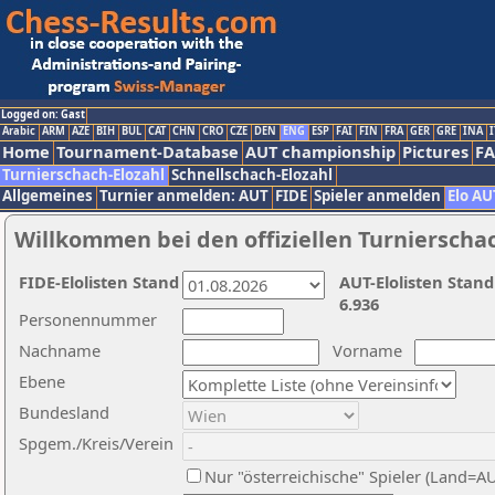
Logged on: Gast
Arabic
ARM
AZE
BIH
BUL
CAT
CHN
CRO
CZE
DEN
ENG
ESP
FAI
FIN
FRA
GER
GRE
INA
I
Home
Tournament-Database
AUT championship
Pictures
F
Turnierschach-Elozahl
Schnellschach-Elozahl
Allgemeines
Turnier anmelden: AUT
FIDE
Spieler anmelden
Elo AU
Willkommen bei den offiziellen Turnierscha
FIDE-Elolisten Stand
AUT-Elolisten Stand
6.936
Personennummer
Nachname
Vorname
Ebene
Bundesland
Spgem./Kreis/Verein
Nur "österreichische" Spieler (Land=A