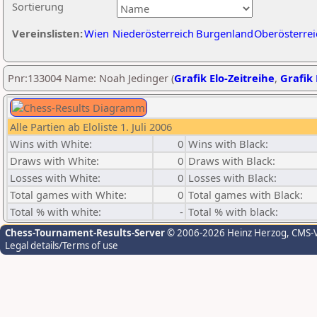
Sortierung
Vereinslisten:
Wien
Niederösterreich
Burgenland
Oberösterrei
Pnr:133004 Name: Noah Jedinger (
Grafik Elo-Zeitreihe
,
Grafik 
Alle Partien ab Eloliste 1. Juli 2006
Wins with White:
0
Wins with Black:
Draws with White:
0
Draws with Black:
Losses with White:
0
Losses with Black:
Total games with White:
0
Total games with Black:
Total % with white:
-
Total % with black:
Chess-Tournament-Results-Server
© 2006-2026 Heinz Herzog
, CMS-
Legal details/Terms of use