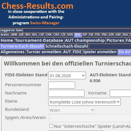
Logged on: Gast
Arabic
ARM
AZE
BIH
BUL
CAT
CHN
CRO
CZE
DEN
ENG
ESP
FAI
FIN
FRA
GER
GRE
INA
I
Home
Tournament-Database
AUT championship
Pictures
F
Turnierschach-Elozahl
Schnellschach-Elozahl
Allgemeines
Turnier anmelden: AUT
FIDE
Spieler anmelden
Elo AU
Willkommen bei den offiziellen Turnierscha
FIDE-Elolisten Stand
AUT-Elolisten Stand
6.936
Personennummer
Nachname
Vorname
Ebene
Bundesland
Spgem./Kreis/Verein
Nur "österreichische" Spieler (Land=A